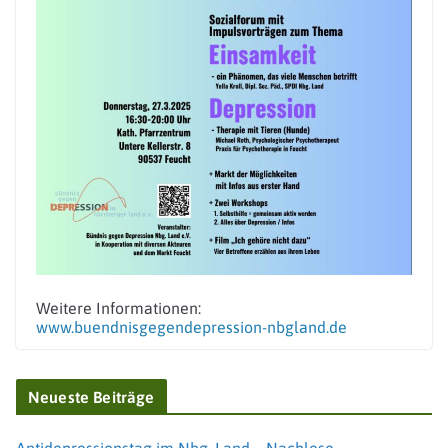
Weitere Informationen:
www.buendnisgegendepression-nbgland.de
← Previous
Next →
Der Depression Beine machen
Vorträge des Sozialforums vom 27.03.2025
Neueste Beiträge